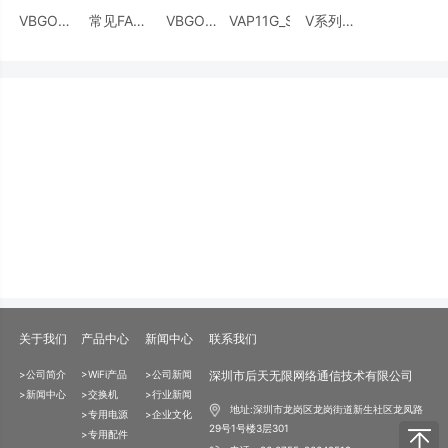
VBGO设
常见FAQ
VBGO-
VAP11G_Setup_5.0.32.5
V系列—
备配置指
解决文档
5G/2.4G
升级历程
南
通用工具
（V2netScan）
关于我们
产品中心
新闻中心
联系我们
>公司简介
>WiFi产品
>公司新闻
深圳市后天无限网络通信技术有限公司
>新闻中心
>交换机
>行业新闻
地址:深圳市龙岗区龙岗街道新生社区龙凤路
>专用电源
>企业文化
29号1号楼3层301
>专用配件