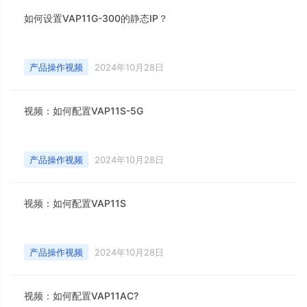
如何设置VAP11G-300的静态IP？
产品操作视频
2024年10月28日
视频：如何配置VAP11S-5G
产品操作视频
2024年10月28日
视频：如何配置VAP11S
产品操作视频
2024年10月28日
视频：如何配置VAP11AC?