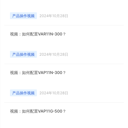
产品操作视频
2024年10月28日
视频：如何配置VAR11N-300？
产品操作视频
2024年10月28日
视频：如何配置VAP11N-300？
产品操作视频
2024年10月28日
视频：如何配置VAP11G-500？