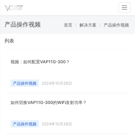
Toggl
产品操作视频
首页
解决方案
产品操作视频
列表
视频：如何配置VAP11G-300？
产品操作视频
2024年10月28日
如何切换VAP11G-300的WiFi发射功率？
产品操作视频
2024年10月28日