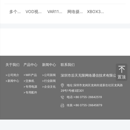
多个
VOD视频
VAR11N
网络摄像
XBOX360
VAP11G-
点播无线
——无线
头无线应
无线解决
500的应
解决方案
中继应用
用方案
方案
用方案
关于我们
产品中心
新闻中心
联系我们
>公司简介
>WiFi产品
>公司新闻
深圳市后天无限网络通信技术有限公司
置顶
>新闻中心
>交换机
>行业新闻
地址:深圳市龙岗区龙岗街道新生社区龙凤路
>专用电源
>企业文化
29号1号楼3层301
>专用配件
电话:+86 0755-26642519
传真:+86 0755-26645879
版权所有-深圳市后天无限网络通信技术有限公司