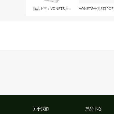
新品上市：VONETS户外
VONETS千兆5口PO
无线网桥VBGO-5G强势来
机VSP510强势来
袭
关于我们
产品中心