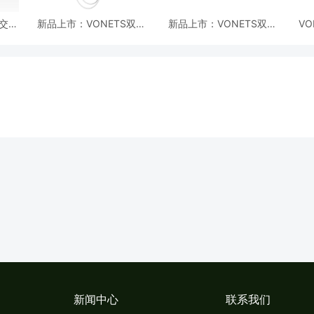
E交换
新品上市：VONETS双频
新品上市：VONETS双频
V
袭
无线网桥/中继VAP11AC强
无线模块VM5G强势来袭
3
势来袭
新闻中心
联系我们