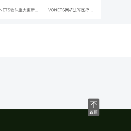
ONETS软件重大更新，
VONETS网桥进军医疗设
.2.20.4.18版本面世
备市场
置顶