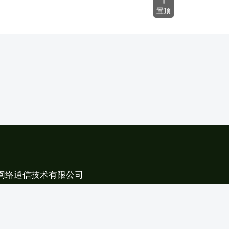
置顶
网络通信技术有限公司
龙岗区龙岗街道新生社区龙凤路29号1号楼3层