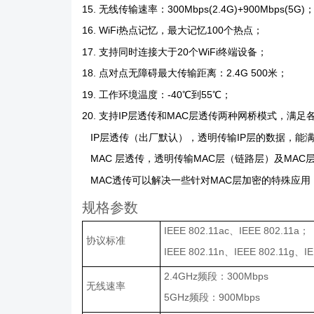
15. 无线传输速率：300Mbps(2.4G)+900Mbps(5G)
16. WiFi热点记忆，最大记忆100个热点；
17. 支持同时连接大于20个WiFi终端设备；
18. 点对点无障碍最大传输距离：2.4G 500米；
19. 工作环境温度：-40℃到55℃；
20. 支持IP层透传和MAC层透传两种网桥模式，满
IP层透传（出厂默认），透明传输IP层的数据，能
MAC 层透传，透明传输MAC层（链路层）及MAC
MAC透传可以解决一些针对MAC层加密的特殊应用， 
规格参数
IEEE 802.11ac
、
IEEE 802.11a
；
协议标准
IEEE 802.11n
、
IEEE 802.11g
、
I
2.4GHz
频段：
300Mbps
无线速率
5GHz
频段：
900Mbps