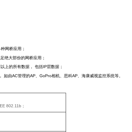
；
足各种网桥应用；
满足绝大部份的网桥应用；
层以上的所有数据， 包括IP层数据；
如由AC管理的AP、GoPro相机、思科AP、海康威视监控系统等。
EEE 802.11b
；