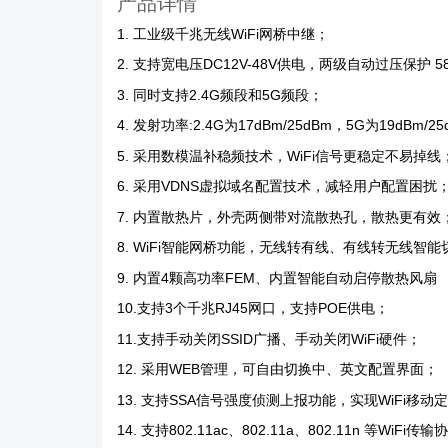
产品详情
1. 工业级千兆无线WiFi网桥中继；
2. 支持宽电压DC12V-48V供电，两级自动过压保护 5
3. 同时支持2.4G频段和5G频段；
4. 发射功率:2.4G为17dBm/25dBm，5G为19dBm/
5. 采用数模温补稳频技术，WiFi信号更稳定不易掉线
6. 采用VDNS虚拟域名配置技术，减轻用户配置困扰
7. 内置散热片，外壳两侧带对流散热孔，散热更有效
8. WiFi智能网桥功能，无线转有线、有线转无线智
9. 内置4颗高功率FEM、内置智能自动启停散热风扇
10.支持3个千兆RJ45网口，支持POE供电；
11.支持手动关闭SSID广播、手动关闭WiFi硬件；
12. 采用WEB管理，可自由切换中、英文配置界面；
13. 支持SSA信号强度侦测上报功能，实现WiFi移动
14. 支持802.11ac、802.11a、802.11n 等WiFi传