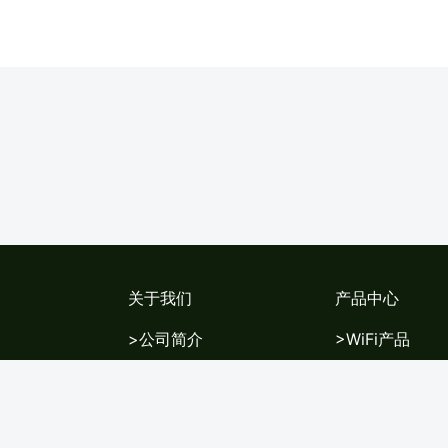
关于我们
产品中心
>公司简介
>WiFi产品
>新闻中心
>交换机
>专用电源
>专用配件