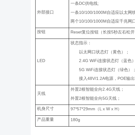
一条
DC
供电线
;
外部接口
一条
10/100/1000M
自适应以太网
两个
10/100/1000M
自适应千兆网
按钮
Reset
复位按钮（长按
5
秒左右松开
状态指示：
以太网口状态灯（黄色）；
LED
2.4G WiFi
连接状态灯（蓝色
5G WiFi
连接状态灯（绿色）
接入
48V/1.2A
电源，
POE
输出
外置
2
根智能全向
2.4G
天线；
天线
外置
2
根智能全向
5G
天线；
机身尺寸
97*57*29mm
（
L x W x H
）
产品重量
180g