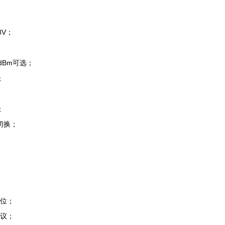
8V；
25dBm可选；
；
；
；
能切换；
定位；
输协议；