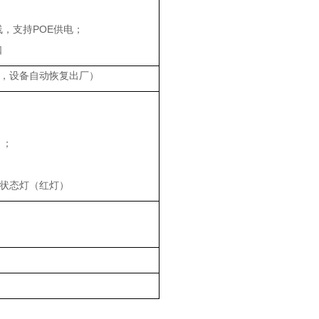
线，支持
POE
供电；
口
，设备自动恢复出厂）
）；
；
状态灯（红灯）